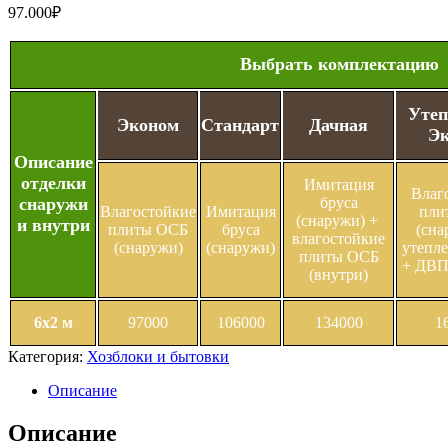
97.000
₽
Выбрать комплектацию
Уте
Эконом
Стандарт
Дачная
Э
Описание
отделки
Имитация
Влаг
снаружи
бруса
Влагостойкие
Имитация
пли
(снаружи) +
и внутри
плиты ОСБ
бруса
(сна
влагостойкие
(снаружи)
(снаружи)
утепле
плиты ОСБ
+ ДВП
(внутри)
6х2 м
97000
106000
134000
1
Категория:
Хозблоки и бытовки
Описание
Описание