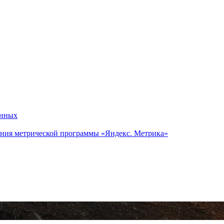
анных
ания метрической программы «Яндекс. Метрика»